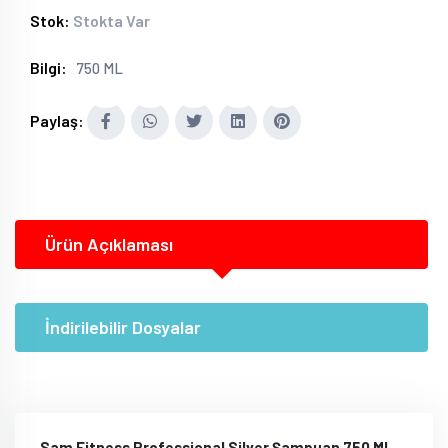
Stok:
Stokta Var
Bilgi:
750 ML
Paylaş:
Ürün Açıklaması
İndirilebilir Dosyalar
Sam Fitness Professional Silver Şampuan
750 ML